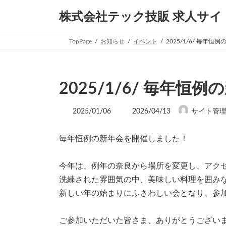
コ
ナ
株式会社テック技販 求人サイ
ン
ビ
テ
ゲ
ン
ー
TopPage
お知らせ
イベント
2025/1/6/ 毎年
ツ
シ
へ
ョ
ス
ン
キ
に
2025/1/6/ 毎年
ッ
移
プ
動
最
2025/01/06
2026/04/13
サイト管
終
更
新
毎年恒例の新年会を開催しました！
日
時
:
今年は、例年の奈良から場所を変更し、アク
洗練された雰囲気の中、美味しい料理を囲み
新しい年の始まりにふさわしい会となり、参
ご参加いただいた皆さま、ありがとうござい