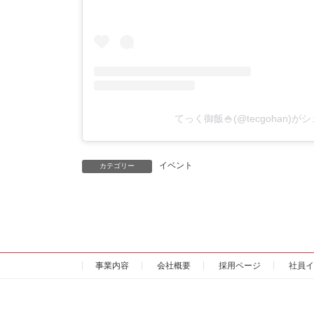
てっく御飯🍚(@tecgohan)
イベント
カテゴリー
事業内容
会社概要
採用ページ
社員イ